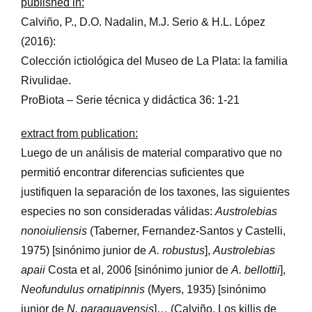
published in:
Calviño, P., D.O. Nadalin, M.J. Serio & H.L. López
(2016):
Colección ictiológica del Museo de La Plata: la familia
Rivulidae.
ProBiota – Serie técnica y didáctica 36: 1-21
extract from publication:
Luego de un análisis de material comparativo que no
permitió encontrar diferencias suficientes que
justifiquen la separación de los taxones, las siguientes
especies no son consideradas válidas:
Austrolebias
nonoiuliensis
(Taberner, Fernandez-Santos y Castelli,
1975) [sinónimo junior de
A. robustus
],
Austrolebias
apaii
Costa et al, 2006 [sinónimo junior de
A. bellottii
],
Neofundulus ornatipinnis
(Myers, 1935) [sinónimo
junior de
N. paraguayensis
]… (Calviño, Los killis de