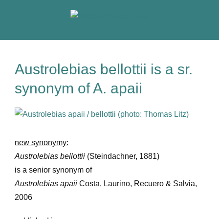
Skip
to
content
Austrolebias bellottii is a sr.
synonym of A. apaii
View
Larger
Image
new synonymy:
Austrolebias bellottii
(Steindachner, 1881)
is a senior synonym of
Austrolebias apaii
Costa, Laurino, Recuero & Salvia,
2006