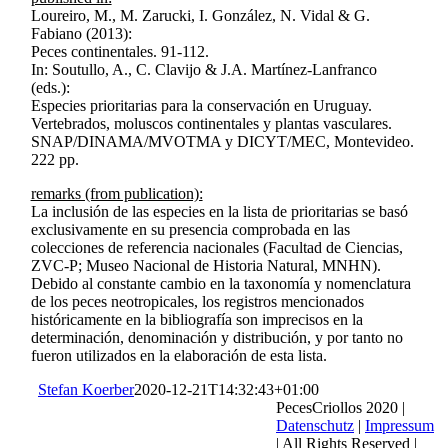
Loureiro, M., M. Zarucki, I. González, N. Vidal & G.
Fabiano (2013):
Peces continentales. 91-112.
In: Soutullo, A., C. Clavijo & J.A. Martínez-Lanfranco
(eds.):
Especies prioritarias para la conservación en Uruguay.
Vertebrados, moluscos continentales y plantas vasculares.
SNAP/DINAMA/MVOTMA y DICYT/MEC, Montevideo.
222 pp.
remarks (from publication):
La inclusión de las especies en la lista de prioritarias se basó
exclusivamente en su presencia comprobada en las
colecciones de referencia nacionales (Facultad de Ciencias,
ZVC-P; Museo Nacional de Historia Natural, MNHN).
Debido al constante cambio en la taxonomía y nomenclatura
de los peces neotropicales, los registros mencionados
históricamente en la bibliografía son imprecisos en la
determinación, denominación y distribución, y por tanto no
fueron utilizados en la elaboración de esta lista.
Stefan Koerber
2020-12-21T14:32:43+01:00
PecesCriollos 2020 |
Datenschutz
|
Impressum
| All Rights Reserved |