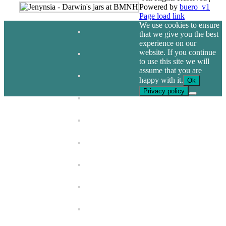
Powered by
buero_v1
Facebook
Page load link
We use cookies to ensure
that we give you the best
experience on our
website. If you continue
to use this site we will
assume that you are
happy with it.
Ok
Privacy policy
Go
to
Top