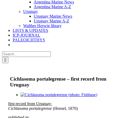
Argentina Marine News
Argentina Marine A-Z
Uruguay
Uruguay Marine News
Uruguay Marine A-Z
Walther Herwig library
LISTS & UPDATES
ICP-JOURNAL
PALEOICHTHYS
Search
for:
Cichlasoma portalegrense – first record from
Uruguay
View
Larger
first record from Uruguay:
Image
Cichlasoma portalegrense
(Hensel, 1870)
published in: