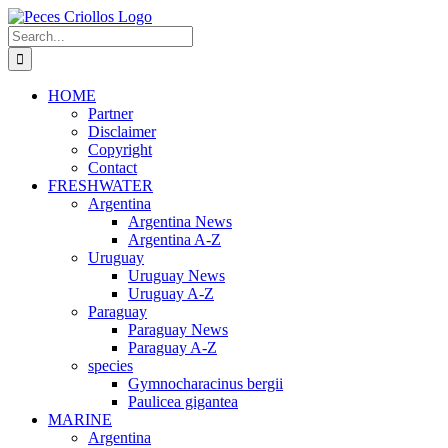
Skip
to
Search
content
for:
HOME
Partner
Disclaimer
Copyright
Contact
FRESHWATER
Argentina
Argentina News
Argentina A-Z
Uruguay
Uruguay News
Uruguay A-Z
Paraguay
Paraguay News
Paraguay A-Z
species
Gymnocharacinus bergii
Paulicea gigantea
MARINE
Argentina